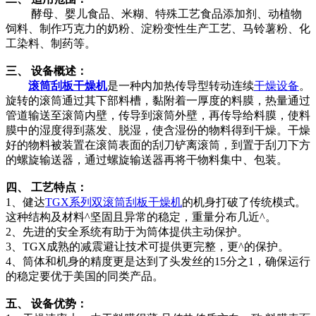
酵母、婴儿食品、米糊、特殊工艺食品添加剂、动植物
饲料、制作巧克力的奶粉、淀粉变性生产工艺、马铃薯粉、化
工染料、制药等。
三、 设备概述：
滚筒刮板干燥机
是一种内加热传导型转动连续
干燥设备
。
旋转的滚筒通过其下部料槽，黏附着一厚度的料膜，热量通过
管道输送至滚筒内壁，传导到滚筒外壁，再传导给料膜，使料
膜中的湿度得到蒸发、脱湿，使含湿份的物料得到干燥。干燥
好的物料被装置在滚筒表面的刮刀铲离滚筒，到置于刮刀下方
的螺旋输送器，通过螺旋输送器再将干物料集中、包装。
四、 工艺特点：
1、健达
TGX系列双滚筒刮板干燥机
的机身打破了传统模式。
这种结构及材料^坚固且异常的稳定，重量分布几近^。
2、先进的安全系统有助于为筒体提供主动保护。
3、TGX成熟的减震避让技术可提供更完整，更^的保护。
4、筒体和机身的精度更是达到了头发丝的15分之1，确保运行
的稳定要优于美国的同类产品。
五、 设备优势：