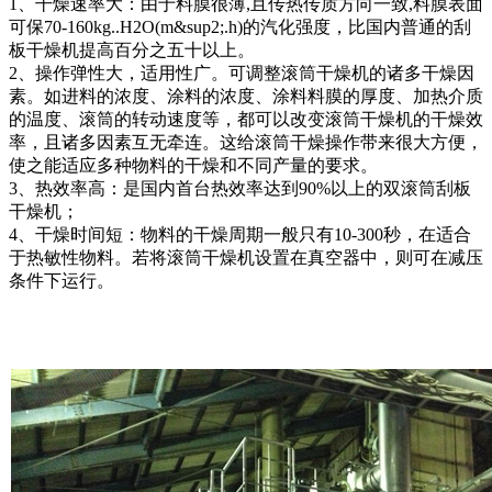
1、干燥速率大：由于料膜很薄,且传热传质方向一致,料膜表面
可保70-160kg..H2O(m&sup2;.h)的汽化强度，比国内普通的刮
板干燥机提高百分之五十以上。
2、操作弹性大，适用性广。可调整滚筒干燥机的诸多干燥因
素。如进料的浓度、涂料的浓度、涂料料膜的厚度、加热介质
的温度、滚筒的转动速度等，都可以改变滚筒干燥机的干燥效
率，且诸多因素互无牵连。这给滚筒干燥操作带来很大方便，
使之能适应多种物料的干燥和不同产量的要求。
3、热效率高：是国内首台热效率达到90%以上的双滚筒刮板
干燥机；
4、干燥时间短：物料的干燥周期一般只有10-300秒，在适合
于热敏性物料。若将滚筒干燥机设置在真空器中，则可在减压
条件下运行。